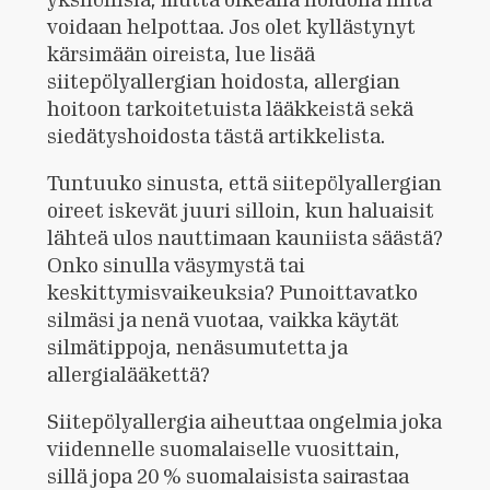
voidaan helpottaa. Jos olet kyllästynyt
kärsimään oireista, lue lisää
siitepölyallergian hoidosta, allergian
hoitoon tarkoitetuista lääkkeistä sekä
siedätyshoidosta tästä artikkelista.
Tuntuuko sinusta, että siitepölyallergian
oireet iskevät juuri silloin, kun haluaisit
lähteä ulos nauttimaan kauniista säästä?
Onko sinulla väsymystä tai
keskittymisvaikeuksia? Punoittavatko
silmäsi ja nenä vuotaa, vaikka käytät
silmätippoja, nenäsumutetta ja
allergialääkettä?
Siitepölyallergia aiheuttaa ongelmia joka
viidennelle suomalaiselle vuosittain,
sillä jopa 20 % suomalaisista sairastaa