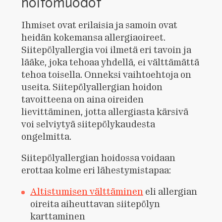
hoitomuodot
Ihmiset ovat erilaisia ja samoin ovat
heidän kokemansa allergiaoireet.
Siitepölyallergia voi ilmetä eri tavoin ja
lääke, joka tehoaa yhdellä, ei välttämättä
tehoa toisella. Onneksi vaihtoehtoja on
useita. Siitepölyallergian hoidon
tavoitteena on aina oireiden
lievittäminen, jotta allergiasta kärsivä
voi selviytyä siitepölykaudesta
ongelmitta.
Siitepölyallergian hoidossa voidaan
erottaa kolme eri lähestymistapaa:
Altistumisen välttäminen
eli allergian
oireita aiheuttavan siitepölyn
karttaminen