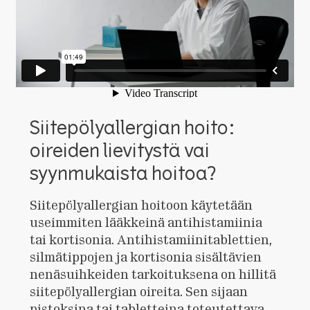
Siitepölyallergian hoito:
oireiden lievitystä vai
syynmukaista hoitoa?
Siitepölyallergian hoitoon käytetään
useimmiten lääkkeinä antihistamiinia
tai kortisonia. Antihistamiinitablettien,
silmätippojen ja kortisonia sisältävien
nenäsuihkeiden tarkoituksena on hillitä
siitepölyallergian oireita. Sen sijaan
pistoksina tai tabletteina toteutettava