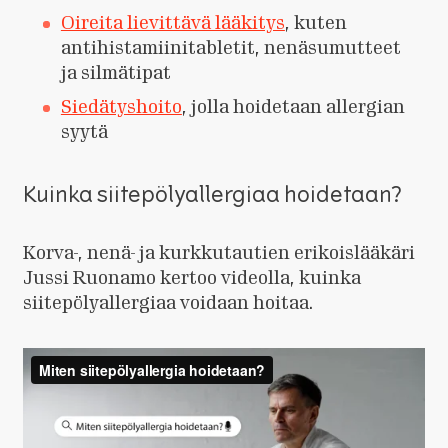
Oireita lievittävä lääkitys
, kuten
antihistamiinitabletit, nenäsumutteet
ja silmätipat
Siedätyshoito
, jolla hoidetaan allergian
syytä
Kuinka siitepölyallergiaa hoidetaan?
Korva-, nenä- ja kurkkutautien erikoislääkäri
Jussi Ruonamo kertoo videolla, kuinka
siitepölyallergiaa voidaan hoitaa.