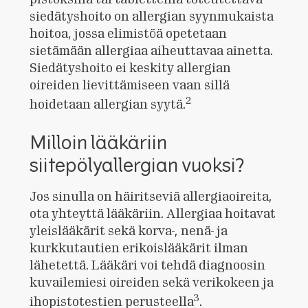
siedätyshoito on allergian syynmukaista
hoitoa, jossa elimistöä opetetaan
sietämään allergiaa aiheuttavaa ainetta.
Siedätyshoito ei keskity allergian
oireiden lievittämiseen vaan sillä
2
hoidetaan allergian syytä.
Milloin lääkäriin
siitepölyallergian vuoksi?
Jos sinulla on häiritseviä allergiaoireita,
ota yhteyttä lääkäriin. Allergiaa hoitavat
yleislääkärit sekä korva-, nenä- ja
kurkkutautien erikoislääkärit ilman
lähetettä. Lääkäri voi tehdä diagnoosin
kuvailemiesi oireiden sekä verikokeen ja
3
ihopistotestien perusteella
.