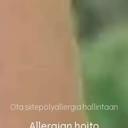
Ota siitepölyallergia hallintaan
Allergian hoito