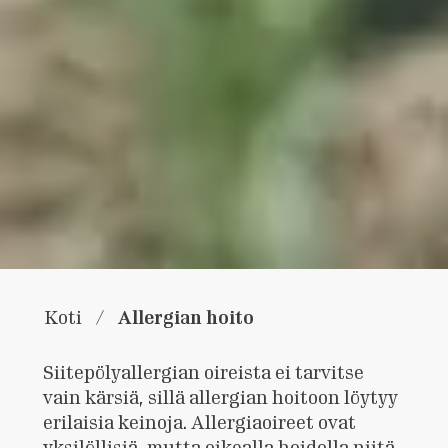
Allergian hoito
Koti
/
Siitepölyallergian oireista ei tarvitse
vain kärsiä, sillä allergian hoitoon löytyy
erilaisia keinoja. Allergiaoireet ovat
yksilöllisiä, mutta oikealla hoidolla niitä