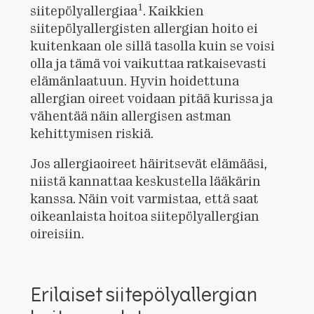
1
siitepölyallergiaa
. Kaikkien
siitepölyallergisten allergian hoito ei
kuitenkaan ole sillä tasolla kuin se voisi
olla ja tämä voi vaikuttaa ratkaisevasti
elämänlaatuun. Hyvin hoidettuna
allergian oireet voidaan pitää kurissa ja
vähentää näin allergisen astman
kehittymisen riskiä.
Jos allergiaoireet häiritsevät elämääsi,
niistä kannattaa keskustella lääkärin
kanssa. Näin voit varmistaa, että saat
oikeanlaista hoitoa siitepölyallergian
oireisiin.
Erilaiset siitepölyallergian