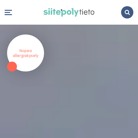
Search
Nopea
allergiakysely