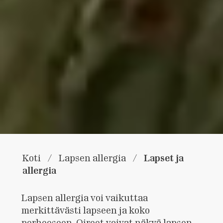
Lapset ja
Koti
/
Lapsen allergia
/
allergia
Lapsen allergia voi vaikuttaa
merkittävästi lapseen ja koko
perheeseen. Oireet voivat näkyä lapsen