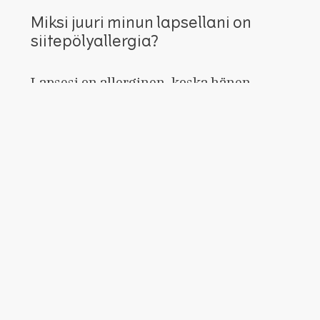
Miksi juuri minun lapsellani on
siitepölyallergia?
Lapsesi on allerginen, koska hänen
immuunijärjestelmänsä pitää siitepölyä
vaarallisena. Vaikka siitepöly on täysin
vaaratonta, elimistö erehtyy ja reagoi
siihen. Näin syntyy allergiaoireita.
Vielä ei tiedetä, miksi
immuunijärjestelmä ylireagoi.
Perintötekijöillä saattaa kuitenkin olla
merkitystä. Allergisten lasten
vanhemmat ovat usein itsekin allergisia.
Hyödynnä siitepölyennuste