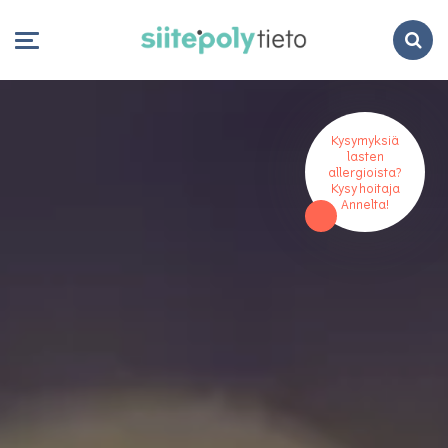
Search
Kysymyksiä
lasten
allergioista?
Kysy hoitaja
Annelta!