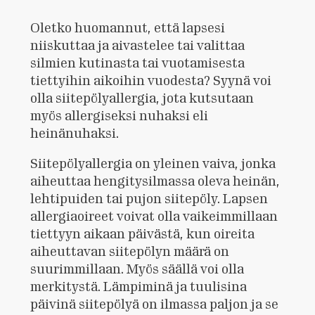
Oletko huomannut, että lapsesi
niiskuttaa ja aivastelee tai valittaa
silmien kutinasta tai vuotamisesta
tiettyihin aikoihin vuodesta? Syynä voi
olla siitepölyallergia, jota kutsutaan
myös allergiseksi nuhaksi eli
heinänuhaksi.
Siitepölyallergia on yleinen vaiva, jonka
aiheuttaa hengitysilmassa oleva heinän,
lehtipuiden tai pujon siitepöly. Lapsen
allergiaoireet voivat olla vaikeimmillaan
tiettyyn aikaan päivästä, kun oireita
aiheuttavan siitepölyn määrä on
suurimmillaan. Myös säällä voi olla
merkitystä. Lämpiminä ja tuulisina
päivinä siitepölyä on ilmassa paljon ja se