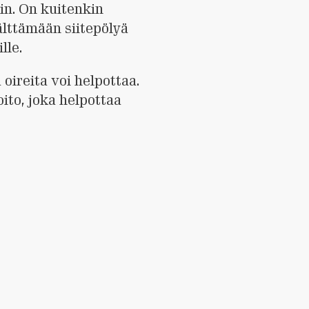
in. On kuitenkin
älttämään siitepölyä
lle.
 oireita voi helpottaa.
ito, joka helpottaa