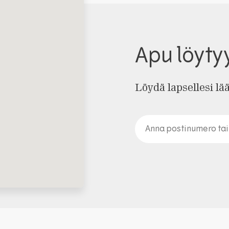
Apu löyty
Löydä lapsellesi lä