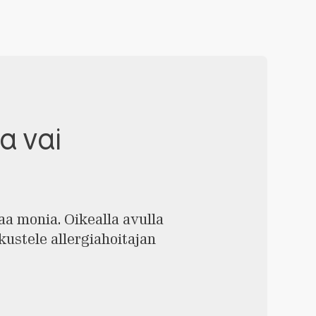
a vai
a monia. Oikealla avulla
skustele allergiahoitajan