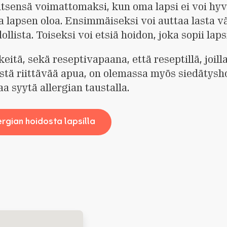
tsensä voimattomaksi, kun oma lapsi ei voi hyv
 lapsen oloa. Ensimmäiseksi voi auttaa lasta v
llista. Toiseksi voi etsiä hoidon, joka sopii lapsi
itä, sekä reseptivapaana, että reseptillä, joilla
äistä riittävää apua, on olemassa myös siedätysho
aa syytä allergian taustalla.
ergian hoidosta lapsilla