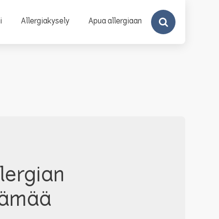
Search
i
Allergiakysely
Apua allergiaan
lergian
elämää