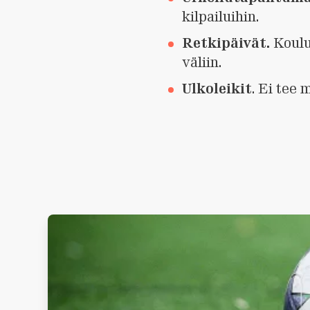
kilpailuihin.
Retkipäivät.
Koulun
väliin.
Ulkoleikit
. Ei tee 