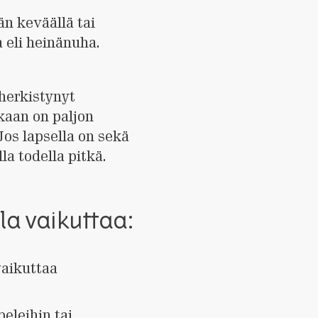
än keväällä tai
a eli heinänuha.
 herkistynyt
ikaan on paljon
Jos lapsella on sekä
lla todella pitkä.
lla vaikuttaa:
vaikuttaa
peleihin tai