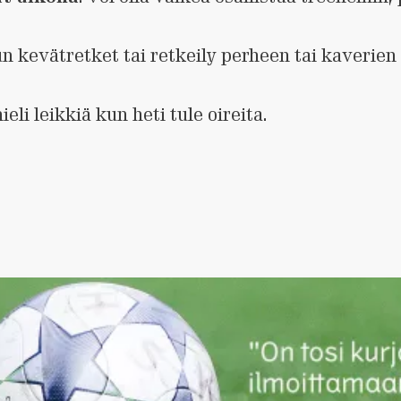
 kevätretket tai retkeily perheen tai kaverien
mieli leikkiä kun heti tule oireita.