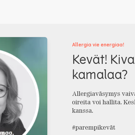
Allergia vie energiaa!
Kevät! Kiva
kamalaa?
Allergiaväsymys vaiva
oireita voi hallita. Ke
kanssa.
#parempikevät