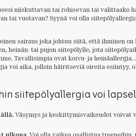
esi niiskuttavan tai rohisevan tai valittaako h
an tai vuotavan? Syynä voi olla siitepölyallergi
leinen sairaus joka johtuu siitä, että ihminen on
n, heinän- tai pujon siitepölylle, jota siitepölya
me. Tavallisimpia ovat koivu- ja heinäallergia. 
ia voi aika, jolloin häiritseviä oireita esiintyy, o
ihin siitepölyallergia voi lapse
ällä.
Väsymys ja keskittymisvaikeudet voivat 
t ulkona
. Voi olla vaikea osallistua treeneihin, 