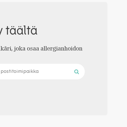
y täältä
äkäri, joka osaa allergianhoidon