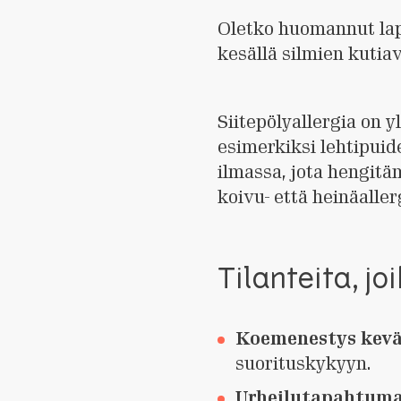
Oletko huomannut laps
kesällä silmien kutiav
Siitepölyallergia on y
esimerkiksi lehtipuide
ilmassa, jota hengitäm
koivu- että heinäallerg
Tilanteita, jo
Koemenestys kevä
suorituskykyyn.
Urheilutapahtuma