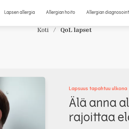
Lapsen allergia
Allergian hoito
Allergian diagnosoint
QoL lapset
Koti
/
Lapsuus tapahtuu ulkona
Älä anna al
rajoittaa 