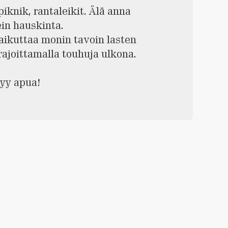
piknik, rantaleikit. Älä anna
ein hauskinta.
vaikuttaa monin tavoin lasten
rajoittamalla touhuja ulkona.
yy apua!