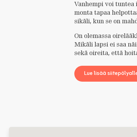
Vanhempi voi tuntea i
monta tapaa helpottaa
sikäli, kun se on mahdo
On olemassa oirelääkke
Mikäli lapsi ei saa n
sekä oireita, että hoit
Lue lisää siitepölyall